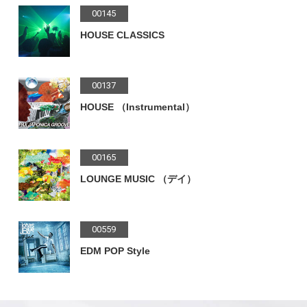
00145
HOUSE CLASSICS
00137
HOUSE （Instrumental）
00165
LOUNGE MUSIC （デイ）
00559
EDM POP Style